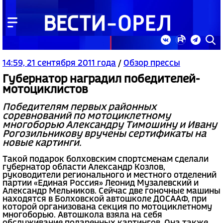
14:59, 21 сентября 2011 года
/
Обзор прессы
Губернатор наградил победителей-
мотоциклистов
Победителям первых районных
соревнований по мотоциклетному
многоборью Александру Тимошину и Ивану
Рогозильникову вручены сертификаты на
новые картинги.
Такой подарок болховским спортсменам сделали
губернатор области Александр Козлов,
руководители регионального и местного отделений
партии «Единая Россия» Леонид Музалевский и
Александр Мельников. Сейчас две гоночные машины
находятся в Болховской автошколе ДОСААФ, при
которой организована секция по мотоциклетному
многоборью. Автошкола взяла на себя