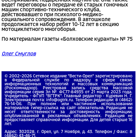
обслуживание подаренных картингов. Она также
ведет переговоры о передаче ей старых гоночных
машин спортивно-технического клуба,
действовавшего при психолого-медико-
социального сопровождения. В автошколе
продолжается набор ребят 10-12 лет в секцию
мотоциклетного многоборья.
По материалам газеты «Болховские куранты» № 75
Олег Смуглов
© 2002−2026 Сетевое издание "Вести-Орел" зарегистрировано
в Федеральной службе по надзору в сфере связи,
информационных технологий и массовых коммуникаций
(Роскомнадзор). Реестровая запись средства массовой
информации серия Эл № ФС77-84935 от 21 марта 2023 года.
Учредитель - ФГУП "ВГТРК". Главный редактор - Куревин Н. Г.
Электронная почта: info@ogtrk.ru. Телефон редакции: 8 (4862)
76-14-06. При полном или частичном использовании
материалов гипер-ссылка на сайт обязательна. Редакция не
несет ответственности за достоверность информации,
опубликованной в рекламных объявлениях. Редакция не
предоставляет справочной информации. Для детей старше 16
лет.
Адрес: 302028, г. Орел, ул. 7 Ноября, д. 43. Телефон / Факс: 8
(4862) 43-46-71.