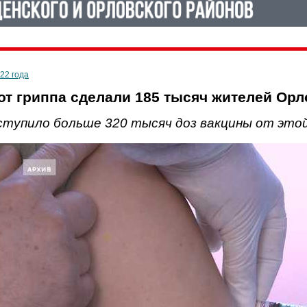
022 года
от гриппа сделали 185 тысяч жителей Орл
ступило больше 320 тысяч доз вакцины от этой