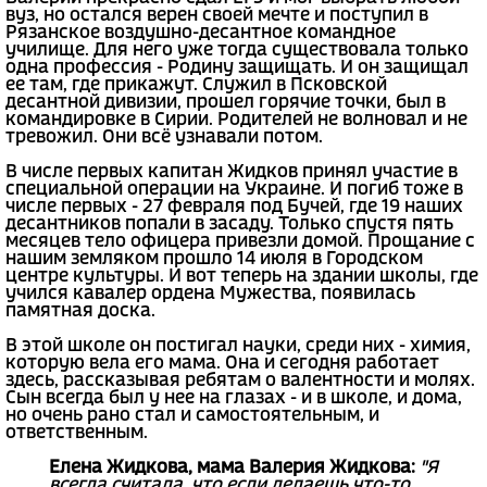
вуз, но остался верен своей мечте и поступил в
Рязанское воздушно-десантное командное
училище. Для него уже тогда существовала только
одна профессия - Родину защищать. И он защищал
ее там, где прикажут. Служил в Псковской
десантной дивизии, прошел горячие точки, был в
командировке в Сирии. Родителей не волновал и не
тревожил. Они всё узнавали потом.
В числе первых капитан Жидков принял участие в
специальной операции на Украине. И погиб тоже в
числе первых - 27 февраля под Бучей, где 19 наших
десантников попали в засаду. Только спустя пять
месяцев тело офицера привезли домой. Прощание с
нашим земляком прошло 14 июля в Городском
центре культуры. И вот теперь на здании школы, где
учился кавалер ордена Мужества, появилась
памятная доска.
В этой школе он постигал науки, среди них - химия,
которую вела его мама. Она и сегодня работает
здесь, рассказывая ребятам о валентности и молях.
Сын всегда был у нее на глазах - и в школе, и дома,
но очень рано стал и самостоятельным, и
ответственным.
Елена Жидкова, мама Валерия Жидкова:
"Я
всегда считала, что если делаешь что-то,