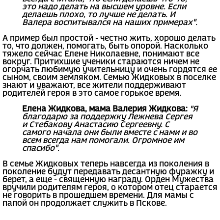
это надо делать на высшем уровне. Если
делаешь плохо, то лучше не делать. И
Валера воспитывался на наших примерах".
А пример был простой - честно жить, хорошо делать
то, что должен, помогать, быть опорой. Насколько
тяжело сейчас Елене Николаевне, понимают все
вокруг. Притихшие ученики стараются ничем не
огорчать любимую учительницу и очень гордятся ее
сыном, своим земляком. Семью Жидковых в поселке
знают и уважают, все жители поддерживают
родителей героя в это самое горькое время.
Елена Жидкова, мама Валерия Жидкова:
"Я
благодарю за поддержку Лежнева Сергея
и Стебакову Анастасию Сергеевну. С
самого начала они были вместе с нами и во
всем всегда нам помогали. Огромное им
спасибо".
В семье Жидковых теперь навсегда из поколения в
поколение будут передавать десантную фуражку и
берет, а еще - священную награду. Орден Мужества
вручили родителям героя, о котором отец старается
не говорить в прошедшем времени. Для мамы с
папой он продолжает служить в Пскове.