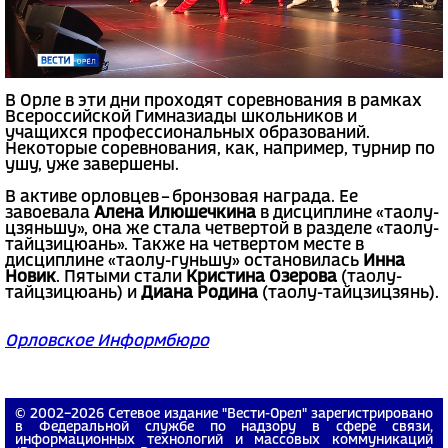
В Орле в эти дни проходят соревнования в рамках
Всероссийской Гимназиады школьников и
учащихся профессиональных образований.
Некоторые соревнования, как, например, турнир по
ушу, уже завершены.
В активе орловцев – бронзовая награда. Ее
завоевала
Алена Илюшечкина
в дисциплине «таолу-
цзяньшу», она же стала четвертой в разделе «таолу-
тайцзицюань». Также на четвертом месте в
дисциплине «таолу-гуньшу» остановилась
Инна
Новик
. Пятыми стали
Кристина Озерова
(таолу-
тайцзицюань) и
Диана Родина
(таолу-тайцзицзянь).
Орловское Информбюро
© 2002−2026 Сетевое издание "Вести-Орел" зарегистрировано
в Федеральной службе по надзору в сфере связи,
информационных технологий и массовых коммуникаций