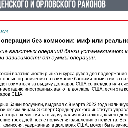
 года
операции без комиссии: миф или реальн
ние валютных операций банки устанавливают ко
и зависимости от суммы операции.
сокой волатильности рынка и курса рубля для поддержани
яторные ограничения на взимание банками комиссии за в
удет взиматься за выдачу долларов США со вкладов или сче
онвертацию иностранных валют в доллары США, если эта 
ларов США.
орые банки получили, выдавая с 9 марта 2022 года наличн
зическим лицам. Эксперт Среднерусского института упра
 возврат комиссии за выдачу наличной валюты, клиент дол
ение трех дней после получения заявления от клиента. Ес
 комиссия, удержанная в долларах США, может быть зачис