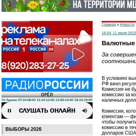
Главная
»
Новости
16:04, 11 июля 2022
Валютные 
За соверше
соотношени
В условиях вы
РФ ввел регул
Комиссия не б
комиссию за к
наличных дол
Комиссии, кот
клиентам — фи
чтобы получить
комиссию в теч
ВЫБОРЫ 2026
долларов США,