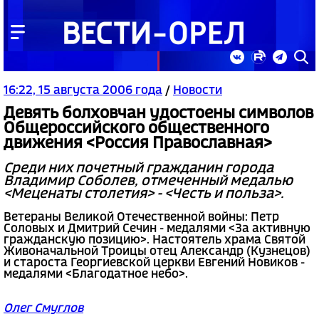
16:22, 15 августа 2006 года
/
Новости
Девять болховчан удостоены символов
Общероссийского общественного
движения <Россия Православная>
Среди них почетный гражданин города
Владимир Соболев, отмеченный медалью
<Меценаты столетия> - <Честь и польза>.
Ветераны Великой Отечественной войны: Петр
Соловых и Дмитрий Сечин - медалями <За активную
гражданскую позицию>. Настоятель храма Святой
Живоначальной Троицы отец Александр (Кузнецов)
и староста Георгиевской церкви Евгений Новиков -
медалями <Благодатное небо>.
Олег Смуглов