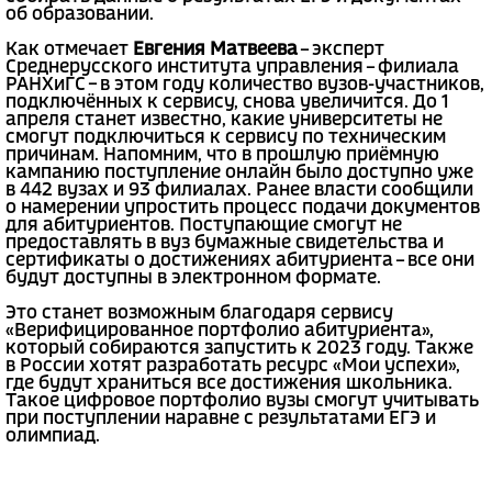
об образовании.
Как отмечает
Евгения Матвеева
– эксперт
Среднерусского института управления – филиала
РАНХиГС – в этом году количество вузов-участников,
подключённых к сервису, снова увеличится. До 1
апреля станет известно, какие университеты не
смогут подключиться к сервису по техническим
причинам. Напомним, что в прошлую приёмную
кампанию поступление онлайн было доступно уже
в 442 вузах и 93 филиалах. Ранее власти сообщили
о намерении упростить процесс подачи документов
для абитуриентов. Поступающие смогут не
предоставлять в вуз бумажные свидетельства и
сертификаты о достижениях абитуриента – все они
будут доступны в электронном формате.
Это станет возможным благодаря сервису
«Верифицированное портфолио абитуриента»,
который собираются запустить к 2023 году. Также
в России хотят разработать ресурс «Мои успехи»,
где будут храниться все достижения школьника.
Такое цифровое портфолио вузы смогут учитывать
при поступлении наравне с результатами ЕГЭ и
олимпиад.