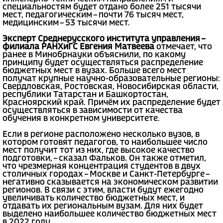
специальностям будет отдано более 251 тысячи
мест, педагогическим – почти 76 тысяч мест,
медицинским – 53 тысячи мест.
Эксперт Среднерусского института управления –
филиала РАНХиГС Евгения Матвеева
отмечает, что
ранее в Минобрнауки объяснили, по какому
принципу будет осуществляться распределение
бюджетных мест в вузах. Больше всего мест
получат крупные научно-образовательные регионы:
Свердловская, Ростовская, Новосибирская области,
республики Татарстан и Башкортостан,
Красноярский край. Причём их распределение будет
осуществляться в зависимости от качества
обучения в конкретном университете.
Если в регионе расположено несколько вузов, в
котором готовят педагогов, то наибольшее число
мест получит тот из них, где высокое качество
подготовки, – сказал Фальков. Он также отметил,
что чрезмерная концентрация студентов в двух
столичных городах – Москве и Санкт-Петербурге –
негативно сказывается на экономическом развитии
регионов. В связи с этим, власти будут ежегодно
увеличивать количество бюджетных мест, и
отдавать их региональным вузам. Для них будет
выделено наибольшее количество бюджетных мест
в 2022 году.