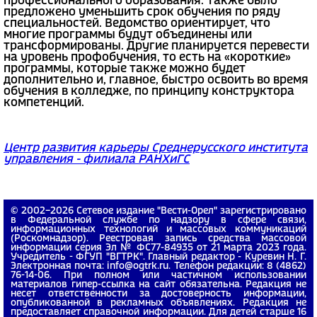
профессионального образования. Также было
предложено уменьшить срок обучения по ряду
специальностей. Ведомство ориентирует, что
многие программы будут объединены или
трансформированы. Другие планируется перевести
на уровень профобучения, то есть на «короткие»
программы, которые также можно будет
дополнительно и, главное, быстро освоить во время
обучения в колледже, по принципу конструктора
компетенций.
Центр развития карьеры Среднерусского института
управления - филиала РАНХиГС
© 2002−2026 Сетевое издание "Вести-Орел" зарегистрировано
в Федеральной службе по надзору в сфере связи,
информационных технологий и массовых коммуникаций
(Роскомнадзор). Реестровая запись средства массовой
информации серия Эл № ФС77-84935 от 21 марта 2023 года.
Учредитель - ФГУП "ВГТРК". Главный редактор - Куревин Н. Г.
Электронная почта: info@ogtrk.ru. Телефон редакции: 8 (4862)
76-14-06. При полном или частичном использовании
материалов гипер-ссылка на сайт обязательна. Редакция не
несет ответственности за достоверность информации,
опубликованной в рекламных объявлениях. Редакция не
предоставляет справочной информации. Для детей старше 16