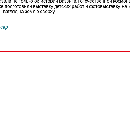
азали не только об истории развития отечественной космон
же подготовили выставку детских работ и фотовыставку, н
- взгляд на землю сверху.
исер