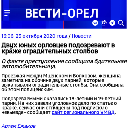
16:06, 23 октября 2020 года
/
Новости
Двух юных орловцев подозревают в
краже оградительных столбов
О факте преступления сообщила бдительная
автолюбительница.
Проезжая между Мценском и Болховом, женщина
заметила на обочине двух парней, которые
выкапывали оградительные столбы. Она сообщила
об этом полицейским.
Подозреваемыми оказались 18-летний и 19-летний
парни. На них завели уголовное дело по статье о
краже, сейчас они отпущены под подписку о
невыезде – сообщает
сайт регионального УМВД
.
Артем Ежаков