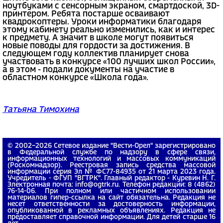
ноутбуками с сенсорным экраном, смартдоской, 3D-
принтером. Ребята постарше осваивают
квадрокоптеры. Уроки информатики благодаря
этому кабинету реально изменились, как и интерес
к предмету. А значит в школе могут появиться
новые поводы для гордости за достижения. В
следующем году коллектив планирует снова
участвовать в конкурсе «100 лучших школ России»,
а в этом - подали документы на участие в
областном конкурсе «Школа года».
Татьяна Тимохина
© 2002−2026 Сетевое издание "Вести-Орел" зарегистрировано
в Федеральной службе по надзору в сфере связи,
информационных технологий и массовых коммуникаций
(Роскомнадзор). Реестровая запись средства массовой
информации серия Эл № ФС77-84935 от 21 марта 2023 года.
Учредитель - ФГУП "ВГТРК". Главный редактор - Куревин Н. Г.
Электронная почта: info@ogtrk.ru. Телефон редакции: 8 (4862)
76-14-06. При полном или частичном использовании
материалов гипер-ссылка на сайт обязательна. Редакция не
несет ответственности за достоверность информации,
опубликованной в рекламных объявлениях. Редакция не
предоставляет справочной информации. Для детей старше 16