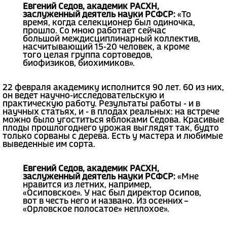
Евгений Седов, академик РАСХН,
заслуженный деятель науки РСФСР:
«То
время, когда селекционер был одиночка,
прошло. Со мною работает сейчас
большой междисциплинарный коллектив,
насчитывающий 15-20 человек, а кроме
того целая группа сортоведов,
биофизиков, биохимиков».
22 февраля академику исполнится 90 лет. 60 из них,
он ведет научно-исследовательскую и
практическую работу. Результаты работы - и в
научных статьях, и - в плодах реальных: на встрече
можно было угоститься яблоками Седова. Красивые
плоды прошлогоднего урожая выглядят так, будто
только сорваны с дерева. Есть у мастера и любимые
выведенные им сорта.
Евгений Седов, академик РАСХН,
заслуженный деятель науки РСФСР:
«Мне
нравится из летних, например,
«Осиповское». У нас был директор Осипов,
вот в честь него и названо. Из осенних –
«Орловское полосатое» неплохое».