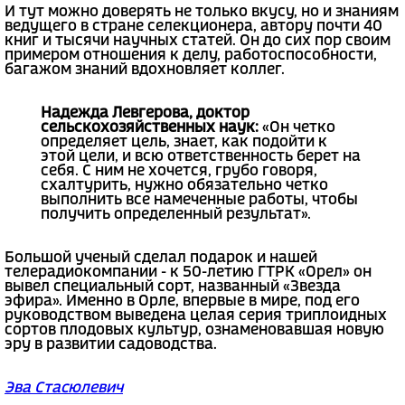
И тут можно доверять не только вкусу, но и знаниям
ведущего в стране селекционера, автору почти 40
книг и тысячи научных статей. Он до сих пор своим
примером отношения к делу, работоспособности,
багажом знаний вдохновляет коллег.
Надежда Левгерова, доктор
сельскохозяйственных наук:
«Он четко
определяет цель, знает, как подойти к
этой цели, и всю ответственность берет на
себя. С ним не хочется, грубо говоря,
схалтурить, нужно обязательно четко
выполнить все намеченные работы, чтобы
получить определенный результат».
Большой ученый сделал подарок и нашей
телерадиокомпании - к 50-летию ГТРК «Орел» он
вывел специальный сорт, названный «Звезда
эфира». Именно в Орле, впервые в мире, под его
руководством выведена целая серия триплоидных
сортов плодовых культур, ознаменовавшая новую
эру в развитии садоводства.
Эва Стасюлевич