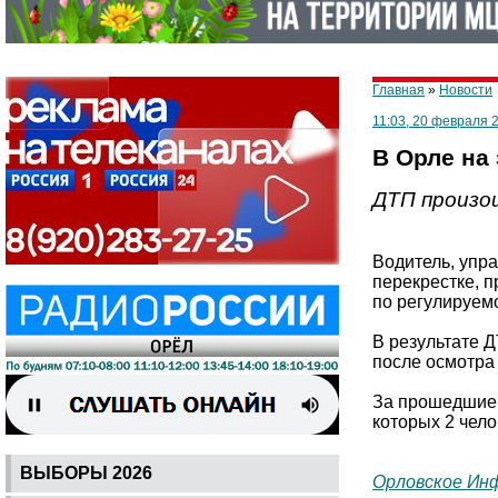
Главная
»
Новости
11:03, 20 февраля 
В Орле на
ДТП произош
Водитель, упра
перекрестке, п
по регулируем
В результате 
после осмотра
За прошедшие 
которых 2 чел
ВЫБОРЫ 2026
Орловское Ин