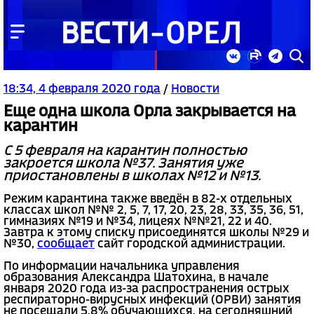
18:34, 4 февраля 2020 года
/
Новости
Еще одна школа Орла закрывается на
карантин
С 5 февраля на карантин полностью
закроется школа №37. Занятия уже
приостановлены в школах №12 и №13.
Режим карантина также введён в 82-х отдельных
классах школ №№ 2, 5, 7, 17, 20, 23, 28, 33, 35, 36, 51,
гимназиях №19 и №34, лицеях №№21, 22 и 40.
Завтра к этому списку присоединятся школы №29 и
№30,
сообщает
сайт городской администрации.
По информации начальника управления
образования Александра Шатохина, в начале
января 2020 года из-за распространения острых
респираторно-вирусных инфекций (ОРВИ) занятия
не посещали 5,8% обучающихся, на сегодняшний