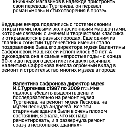
книжных магазинов в надежде пристроить
свои переводы Тургенева, он перевел
роман «Новь» и стихотворения в прозе».
Ведущие вечера поделились с гостями своими
открытиями, новыми экскурсионными маршрутами,
которые связаны с именем и творчеством классика
и открываются в разных городах. Еще одним из
главных событий Тургеневских именин стало
поздравление бывшего директора музея Валентины
Сафроновой. На днях ей исполнилось 80 лет. А
руководила она в самые непростые годы - с конца
80-х и до первого десятилетия двухтысячных.
Валентина Сафронова внесла огромный вклад в
ремонт и строительство многих музеев в городе.
Валентина Сафронова директор музея
И.С.Тургенева с1987 по 2009 гг.:
«Мне
удалось убедить выделять деньги
последовательно на ремонт музея
Тургенева, на ремонт музея Лескова, на
музей Леонида Андреева. Все эти
старинные здания были в очень плохом
состоянии, я знала, что их надо
ремонтировать, и я развернула ремонт
сразу в нескольких зданиях».