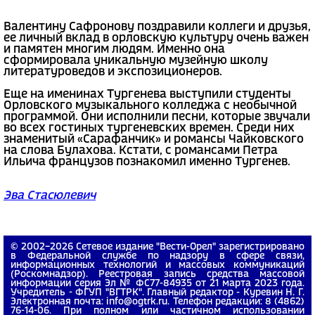
Валентину Сафронову поздравили коллеги и друзья,
ее личный вклад в орловскую культуру очень важен
и памятен многим людям. Именно она
сформировала уникальную музейную школу
литературоведов и экспозиционеров.
Еще на именинах Тургенева выступили студенты
Орловского музыкального колледжа с необычной
программой. Они исполнили песни, которые звучали
во всех гостиных тургеневских времен. Среди них
знаменитый «Сарафанчик» и романсы Чайковского
на слова Булахова. Кстати, с романсами Петра
Ильича французов познакомил именно Тургенев.
Эва Стасюлевич
© 2002−2026 Сетевое издание "Вести-Орел" зарегистрировано
в Федеральной службе по надзору в сфере связи,
информационных технологий и массовых коммуникаций
(Роскомнадзор). Реестровая запись средства массовой
информации серия Эл № ФС77-84935 от 21 марта 2023 года.
Учредитель - ФГУП "ВГТРК". Главный редактор - Куревин Н. Г.
Электронная почта: info@ogtrk.ru. Телефон редакции: 8 (4862)
76-14-06. При полном или частичном использовании