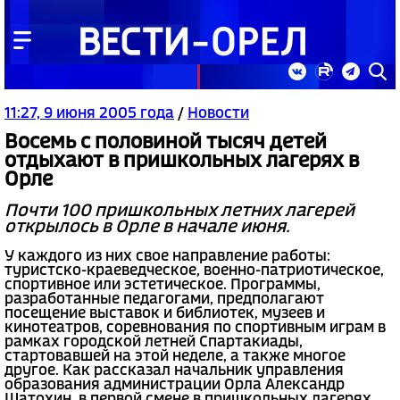
11:27, 9 июня 2005 года
/
Новости
Восемь с половиной тысяч детей
отдыхают в пришкольных лагерях в
Орле
Почти 100 пришкольных летних лагерей
открылось в Орле в начале июня.
У каждого из них свое направление работы:
туристско-краеведческое, военно-патриотическое,
спортивное или эстетическое. Программы,
разработанные педагогами, предполагают
посещение выставок и библиотек, музеев и
кинотеатров, соревнования по спортивным играм в
рамках городской летней Спартакиады,
стартовавшей на этой неделе, а также многое
другое. Как рассказал начальник управления
образования администрации Орла Александр
Шатохин, в первой смене в пришкольных лагерях