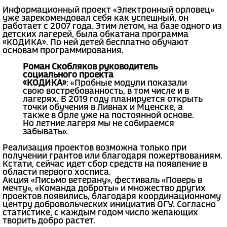
Информационный проект «Электронный орловец»
уже зарекомендовал себя как успешный, он
работает с 2007 года. Этим летом, на базе одного из
детских лагерей, была обкатана программа
«КОДИКА». По ней детей бесплатно обучают
основам программирования.
Роман Скобляков руководитель
социального проекта
«КОДИКА»
: «Пробные модули показали
свою востребованность, в том числе и в
лагерях. В 2019 году планируется открыть
точки обучения в Ливнах и Мценске, а
также в Орле уже на постоянной основе.
Но летние лагеря мы не собираемся
забывать».
Реализация проектов возможна только при
получении грантов или благодаря пожертвованиям.
Кстати, сейчас идет сбор средств на появление в
области первого хосписа.
Акция «Письмо ветерану», фестиваль «Поверь в
мечту», «Команда доброты» и множество других
проектов появились, благодаря координационному
центру добровольческих инициатив ОГУ. Согласно
статистике, с каждым годом число желающих
творить добро растет.