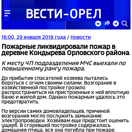
16:00, 29 января 2018 года
/
Новости
Пожарные ликвидировали пожар в
деревне Кондырева Орловского района
К месту ЧП подразделения МЧС выехали по
повышенному рангу пожара.
До прибытия спасателей хозяева пытались
бороться с огнем своими силами. Возгорание в
хозяйственной постройке грозило
распространиться на пристроенные к ней вплотную
баню и жилой дом. Однако пожарным удалось это
предотвратить.
По версии самих домовладельцев, причиной
возгорания могло послужить замыкание
электропроводки. Хозяевам еще предстоит оценить
ущерб. В сгоревшей постройке содержалась
домашняя птица, вся она погибла при пожаре.