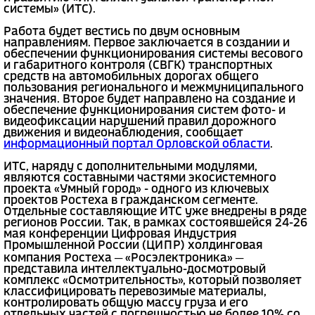
системы» (ИТС).
Работа будет вестись по двум основным
направлениям. Первое заключается в создании и
обеспечении функционирования системы весового
и габаритного контроля (СВГК) транспортных
средств на автомобильных дорогах общего
пользования регионального и межмуниципального
значения. Второе будет направлено на создание и
обеспечение функционирования систем фото- и
видеофиксации нарушений правил дорожного
движения и видеонаблюдения, сообщает
информационный портал Орловской области
.
ИТС, наряду с дополнительными модулями,
являются составными частями экосистемного
проекта «Умный город» - одного из ключевых
проектов Ростеха в гражданском сегменте.
Отдельные составляющие ИТС уже внедрены в ряде
регионов России. Так, в рамках состоявшейся 24-26
мая конференции Цифровая Индустрия
Промышленной России (ЦИПР) холдинговая
компания Ростеха ─ «Росэлектроника» ─
представила интеллектуально-досмотровый
комплекс «Осмотрительность», который позволяет
классифицировать перевозимые материалы,
контролировать общую массу груза и его
отдельных частей с погрешностью не более 10% со