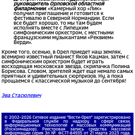
руководитель Орловской областной
филармонии
: «Камерный хор «Лик»
получил приглашение и готовится к
фестивалю в Северной Нормандии. Если
все будет хорошо, то мы там будем
исполнять вместе с Липецким
симфоническим оркестром, с местными
французскими музыкантами «Реквием»
Верди».
Кроме того, осенью, в Орел приедет наш земляк,
всемирно известный пианист Яков Кацман, затем с
симфоническим оркестром будет играть
восходящая московская звезда, скрипачка Полина
Борисова. Словом, зрителей ждет еще немало самых
приятных и удивительных сюрпризов. Ну, а пока
прощаемся с классической музыкой до сентября!
Эва Стасюлевич
© 2002−2026 Сетевое издание "Вести-Орел" зарегистрировано
в Федеральной службе по надзору в сфере связи,
информационных технологий и массовых коммуникаций
(Роскомнадзор). Реестровая запись средства массовой
информации серия Эл № ФС77-84935 от 21 марта 2023 года.