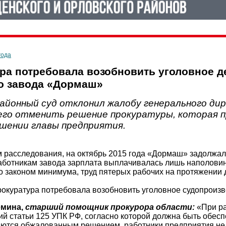
года
ра потребовала возобновить уголовное д
о завода «Дормаш»
районный суд отклонил жалобу генерального ди
го отменить решение прокуратуры, которая пр
ошении главы предприятия.
 расследования, на октябрь 2015 года «Дормаш» задолжал
аботникам завода зарплата выплачивалась лишь наполовин
о законом минимума, труд пятерых рабочих на протяжении 
прокуратура потребовала возобновить уголовное судопроизв
емина,
старший помощник прокурора области:
«При ра
й статьи 125 УПК РФ, согласно которой должна быть обесп
аются обжалованным решением, работники предприятия не 