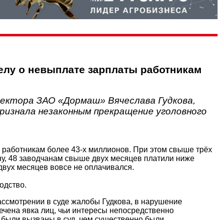
елу о невыплате зарплаты работникам
ректора ЗАО «Дормаш» Вячеслава Гудкова,
изнала незаконным прекращение уголовного
 работникам более 43-х миллионов. При этом свыше трёх
у, 48 заводчанам свыше двух месяцев платили ниже
двух месяцев вовсе не оплачивался.
одство.
ссмотрении в суде жалобы Гудкова, в нарушение
ечена явка лиц, чьи интересы непосредственно
были вызваны в суд, чем существенно были