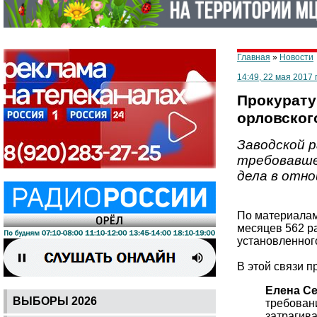
Главная
»
Новости
14:49, 22 мая 2017 
Прокурату
орловског
Заводской 
требовавше
дела в отн
По материалам
месяцев 562 р
установленног
В этой связи 
Елена С
ВЫБОРЫ 2026
требовани
затрагив