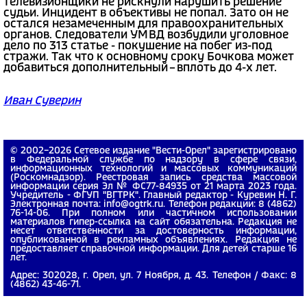
телевизионщики не рискнули нарушить решение
судьи. Инцидент в объективы не попал. Зато он не
остался незамеченным для правоохранительных
органов. Следователи УМВД возбудили уголовное
дело по 313 статье - покушение на побег из-под
стражи. Так что к основному сроку Бочкова может
добавиться дополнительный – вплоть до 4-х лет.
Иван Суверин
© 2002−2026 Сетевое издание "Вести-Орел" зарегистрировано
в Федеральной службе по надзору в сфере связи,
информационных технологий и массовых коммуникаций
(Роскомнадзор). Реестровая запись средства массовой
информации серия Эл № ФС77-84935 от 21 марта 2023 года.
Учредитель - ФГУП "ВГТРК". Главный редактор - Куревин Н. Г.
Электронная почта: info@ogtrk.ru. Телефон редакции: 8 (4862)
76-14-06. При полном или частичном использовании
материалов гипер-ссылка на сайт обязательна. Редакция не
несет ответственности за достоверность информации,
опубликованной в рекламных объявлениях. Редакция не
предоставляет справочной информации. Для детей старше 16
лет.
Адрес: 302028, г. Орел, ул. 7 Ноября, д. 43. Телефон / Факс: 8
(4862) 43-46-71.