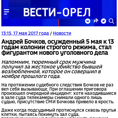
13:15, 17 мая 2017 года
/
Новости
Андрей Бочков, осужденный 5 мая к 13
годам колонии строгого режима, стал
фигурантом нового уголовного дела
Напомним, тюремный срок мужчина
получил за жестокое убийство бывшей
возлюбленной, которое он совершил в
ноябре прошлого года.
На протяжении судебного следствия Бочков не раз
вел себя вызывающе. При оглашении приговора
произошел очередной инцидент: хотя находившиеся
в зале суда телекамеры снимали одного лишь
судью, присутствие СМИ Бочкова привело в ярость.
Даже когда подсудимый протиснулся сквозь прутья
клетки, пытаясь покинуть зал суда,