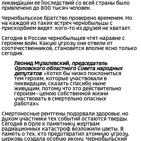
ликвидации ее последствий со всей страны было
привлечено до 800 тысяч человек.
Чернобыльское братство проверено временем. Но
на каждой из таких встреч чернобыльцы с
прискорбием видят: кого-то из друзей не хватает.
Сегодня в России чернобыльцев чтят наравне с
героями войн. Какую угрозу они отвели от
соотечественников, становится вполне ясно только
сегодня.
Леонид Музалевский,
председатель
Орловского областного Совета народных
депутатов
: «Хотел бы низко поклониться
тем героям, которые участвовали в
ликвидации, сказать спасибо ныне
живущим, потому что это действительно
героизм – ценою собственной жизни
участвовать в смертельно опасных
работах».
Смертоносные рентгены подорвали здоровье, но
духом участники тех событий остаются тверды.
Сегодня в Орле к памятнику жертвам
радиационных катастроф возложили цветы. В
память о тех, кто предотвратил атомную угрозу,
церковь создала особую икону. Чернобыльский