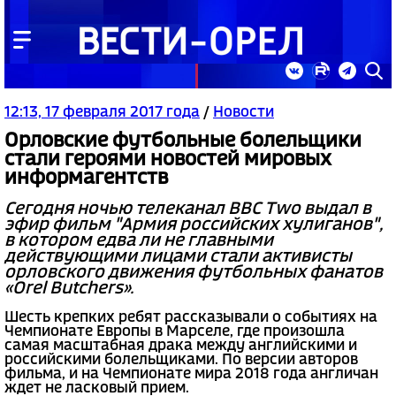
12:13, 17 февраля 2017 года
/
Новости
Орловские футбольные болельщики
стали героями новостей мировых
информагентств
Сегодня ночью телеканал BBC Two выдал в
эфир фильм "Армия российских хулиганов",
в котором едва ли не главными
действующими лицами стали активисты
орловского движения футбольных фанатов
«Orel Butchers».
Шесть крепких ребят рассказывали о событиях на
Чемпионате Европы в Марселе, где произошла
самая масштабная драка между английскими и
российскими болельщиками. По версии авторов
фильма, и на Чемпионате мира 2018 года англичан
ждет не ласковый прием.