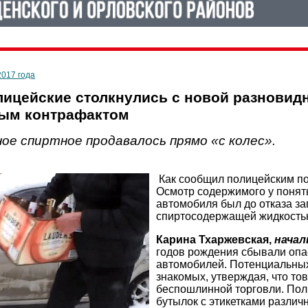
2017 года
лицейские столкнулись с новой разновид
ым контрафактом
ое спиртное продавалось прямо «с колес».
Как сообщил полицейским по
Осмотр содержимого у понят
автомобиля был до отказа з
спиртосодержащей жидкостью
Карина Тхаржевская,
начал
годов рождения сбывали опа
автомобилей. Потенциальных 
знакомых, утверждая, что то
беспошлинной торговли. Пол
бутылок с этикетками различ