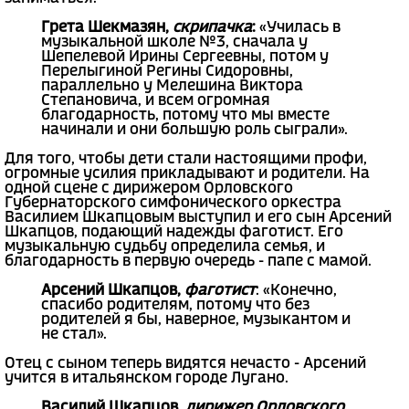
Грета Шекмазян,
скрипачка
:
«Училась в
музыкальной школе №3, сначала у
Шепелевой Ирины Сергеевны, потом у
Перелыгиной Регины Сидоровны,
параллельно у Мелешина Виктора
Степановича, и всем огромная
благодарность, потому что мы вместе
начинали и они большую роль сыграли».
Для того, чтобы дети стали настоящими профи,
огромные усилия прикладывают и родители. На
одной сцене с дирижером Орловского
Губернаторского симфонического оркестра
Василием Шкапцовым выступил и его сын Арсений
Шкапцов, подающий надежды фаготист. Его
музыкальную судьбу определила семья, и
благодарность в первую очередь - папе с мамой.
Арсений Шкапцов,
фаготист
: «Конечно,
спасибо родителям, потому что без
родителей я бы, наверное, музыкантом и
не стал».
Отец с сыном теперь видятся нечасто - Арсений
учится в итальянском городе Лугано.
Василий Шкапцов,
дирижер Орловского