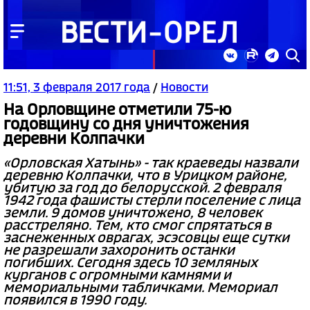
11:51, 3 февраля 2017 года
/
Новости
На Орловщине отметили 75-ю
годовщину со дня уничтожения
деревни Колпачки
«Орловская Хатынь» - так краеведы назвали
деревню Колпачки, что в Урицком районе,
убитую за год до белорусской. 2 февраля
1942 года фашисты стерли поселение с лица
земли. 9 домов уничтожено, 8 человек
расстреляно. Тем, кто смог спрятаться в
заснеженных оврагах, эсэсовцы еще сутки
не разрешали захоронить останки
погибших. Сегодня здесь 10 земляных
курганов с огромными камнями и
мемориальными табличками. Мемориал
появился в 1990 году.