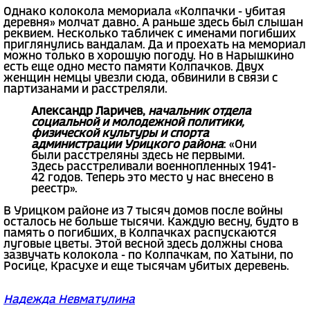
Однако колокола мемориала «Колпачки - убитая
деревня» молчат давно. А раньше здесь был слышан
реквием. Несколько табличек с именами погибших
приглянулись вандалам. Да и проехать на мемориал
можно только в хорошую погоду. Но в Нарышкино
есть еще одно место памяти Колпачков. Двух
женщин немцы увезли сюда, обвинили в связи с
партизанами и расстреляли.
Александр Ларичев,
начальник отдела
социальной и молодежной политики,
физической культуры и спорта
администрации Урицкого района
: «Они
были расстреляны здесь не первыми.
Здесь расстреливали военнопленных 1941-
42 годов. Теперь это место у нас внесено в
реестр».
В Урицком районе из 7 тысяч домов после войны
осталось не больше тысячи. Каждую весну, будто в
память о погибших, в Колпачках распускаются
луговые цветы. Этой весной здесь должны снова
зазвучать колокола - по Колпачкам, по Хатыни, по
Росице, Красухе и еще тысячам убитых деревень.
Надежда Невматулина