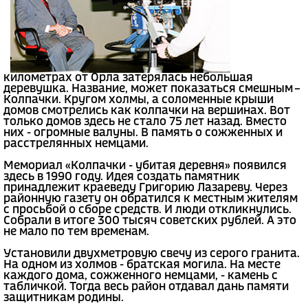
километрах от Орла затерялась небольшая
деревушка. Название, может показаться смешным –
Колпачки. Кругом холмы, а соломенные крыши
домов смотрелись как колпачки на вершинах. Вот
только домов здесь не стало 75 лет назад. Вместо
них - огромные валуны. В память о сожженных и
расстрелянных немцами.
Мемориал «Колпачки - убитая деревня» появился
здесь в 1990 году. Идея создать памятник
принадлежит краеведу Григорию Лазареву. Через
районную газету он обратился к местным жителям
с просьбой о сборе средств. И люди откликнулись.
Собрали в итоге 300 тысяч советских рублей. А это
не мало по тем временам.
Установили двухметровую свечу из серого гранита.
На одном из холмов - братская могила. На месте
каждого дома, сожженного немцами, - камень с
табличкой. Тогда весь район отдавал дань памяти
защитникам родины.