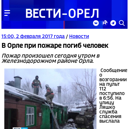
15:00, 2 февраля 2017 года
/
Новости
В Орле при пожаре погиб человек
Пожар произошел сегодня утром в
Железнодорожном районе Орла.
Сообщение
о
возгорании
на пульт
112
поступило
в 6:56. На
улицу
Ляшко
служба
спасения
выслала