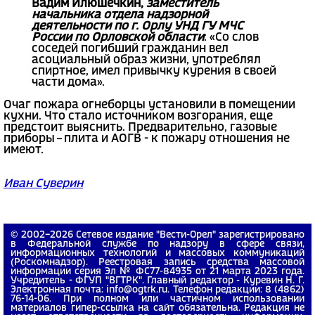
Вадим Илюшечкин,
заместитель
начальника отдела надзорной
деятельности по г. Орлу УНД ГУ МЧС
России по Орловской области
: «Со слов
соседей погибший гражданин вел
асоциальный образ жизни, употреблял
спиртное, имел привычку курения в своей
части дома».
Очаг пожара огнеборцы установили в помещении
кухни. Что стало источником возгорания, еще
предстоит выяснить. Предварительно, газовые
приборы – плита и АОГВ - к пожару отношения не
имеют.
Иван Суверин
© 2002−2026 Сетевое издание "Вести-Орел" зарегистрировано
в Федеральной службе по надзору в сфере связи,
информационных технологий и массовых коммуникаций
(Роскомнадзор). Реестровая запись средства массовой
информации серия Эл № ФС77-84935 от 21 марта 2023 года.
Учредитель - ФГУП "ВГТРК". Главный редактор - Куревин Н. Г.
Электронная почта: info@ogtrk.ru. Телефон редакции: 8 (4862)
76-14-06. При полном или частичном использовании
материалов гипер-ссылка на сайт обязательна. Редакция не