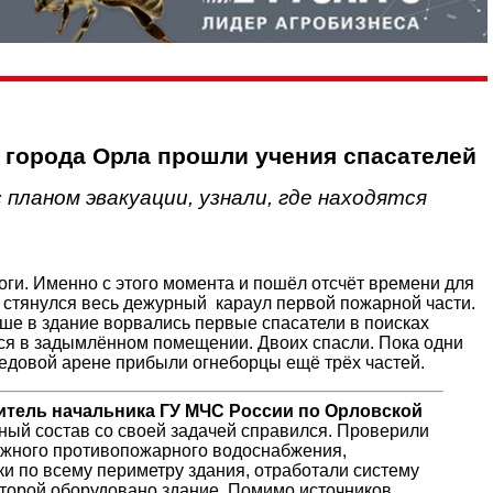
 города Орла прошли учения спасателей
планом эвакуации, узнали, где находятся
оги. Именно с этого момента и пошёл отсчёт времени для
 стянулся весь дежурный караул первой пожарной части.
ше в здание ворвались первые спасатели в поисках
ься в задымлённом помещении. Двоих спасли. Пока одни
Ледовой арене прибыли огнеборцы ещё трёх частей.
титель начальника ГУ МЧС России по Орловской
чный состав со своей задачей справился. Проверили
ужного противопожарного водоснабжения,
и по всему периметру здания, отработали систему
торой оборудовано здание. Помимо источников