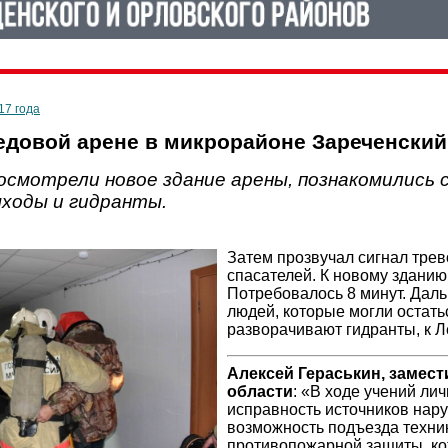
17 года
едовой арене в микрорайоне Зареченский
смотрели новое здание арены, познакомились с 
ыходы и гидранты.
Затем прозвучал сигнал трев
спасателей. К новому зданию
Потребовалось 8 минут. Даль
людей, которые могли остат
разворачивают гидранты, к 
Алексей Гераськин, замес
области
: «В ходе учений ли
исправность источников нар
возможность подъезда техник
противопожарной защиты, ко