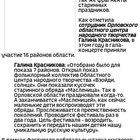
так же фрагменты
старинных
праздников.
Как отметила
сотрудник Орловского
областного центра
народного творчества
Галина Красникова
, в
этом году в гала-
концерте приняли
участие 16 районов области.
Галина Красникова
: «Отобрано было для
показа 7 районов. Открыл показ
фольклорный коллектив Областного
центра народного творчества «Взойди,
солнце». Они показали кусочек
старинного обряда «Масленица». Так в
Орловской области праздновали когда-то.
А заканчивается «Масленицей», как сейчас
маленькие дети воспроизводят эти
обряды. Прослеживается преемственность
поколений. Проводится фестиваль раз в
два года. Цель фестиваля - возродить,
сохранить и передать нашим детям нашу
уникальную русскую культуру».