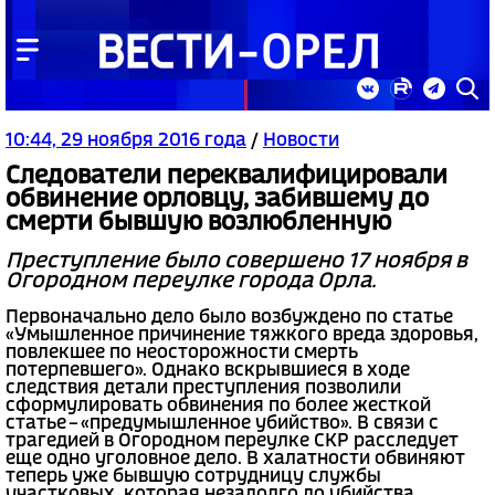
10:44, 29 ноября 2016 года
/
Новости
Следователи переквалифицировали
обвинение орловцу, забившему до
смерти бывшую возлюбленную
Преступление было совершено 17 ноября в
Огородном переулке города Орла.
Первоначально дело было возбуждено по статье
«Умышленное причинение тяжкого вреда здоровья,
повлекшее по неосторожности смерть
потерпевшего». Однако вскрывшиеся в ходе
следствия детали преступления позволили
сформулировать обвинения по более жесткой
статье – «предумышленное убийство». В связи с
трагедией в Огородном переулке СКР расследует
еще одно уголовное дело. В халатности обвиняют
теперь уже бывшую сотрудницу службы
участковых, которая незадолго до убийства