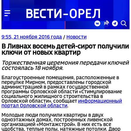
9:55, 21 ноября 2016 года
/
Новости
В Ливнах восемь детей-сирот получили
ключи от новых квартир
Торжественная церемония передачи ключей
состоялась 18 ноября.
Благоустроенные помещения, расположенные в
переулке Мирном, предоставлены городской
администрацией в рамках государственной
программы Орловской области «Стимулирование
социального жилищного строительства в
Орловской области», сообщает
информационный
портал Орловской области
.
Молодые люди получили квартиры в двух
одноэтажных домах, построенных ливенской
организацией «Монтажстрой». В них есть все
удобства, теплые полы, натяжные потолки. Двор