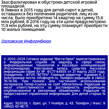
заасфальтирован и обустроен детской игровой
площадкой.
В Ливнах в 2015 году для детей-сирот и детей,
оставшихся без попечения родителей, лиц из их
числа, было приобретено 14 квартир на сумму 15,6
млн рублей. В 2016 году на эти цели предусмотрено
11,9 млн рублей, на эту сумму планирует приобрести
10 жилых помещений.
Орловское Информбюро
© 2002−2026 Сетевое издание "Вести-Орел" зарегистрировано
в Федеральной службе по надзору в сфере связи,
информационных технологий и массовых коммуникаций
(Роскомнадзор). Реестровая запись средства массовой
информации серия Эл № ФС77-84935 от 21 марта 2023 года.
Учредитель - ФГУП "ВГТРК". Главный редактор - Куревин Н. Г.
Электронная почта: info@ogtrk.ru. Телефон редакции: 8 (4862)
76-14-06. При полном или частичном использовании
материалов гипер-ссылка на сайт обязательна. Редакция не
несет ответственности за достоверность информации,
опубликованной в рекламных объявлениях. Редакция не
предоставляет справочной информации. Для детей старше 16
лет.
Адрес: 302028, г. Орел, ул. 7 Ноября, д. 43. Телефон / Факс: 8
(4862) 43-46-71.