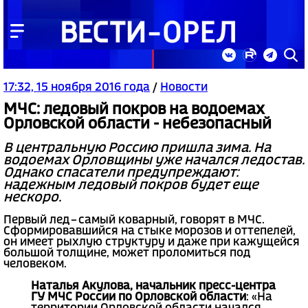
17:32, 15 ноября 2016 года
/
Новости
МЧС: ледовый покров на водоемах
Орловской области - небезопасный
В центральную Россию пришла зима. На
водоемах Орловщины уже начался ледостав.
Однако спасатели предупреждают:
надежным ледовый покров будет еще
нескоро.
Первый лед – самый коварный, говорят в МЧС.
Сформировавшийся на стыке морозов и оттепелей,
он имеет рыхлую структуру и даже при кажущейся
большой толщине, может проломиться под
человеком.
Наталья Акулова, начальник пресс-центра
ГУ МЧС России по Орловской области
: «На