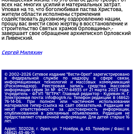
монашеская жизнь. Но это благое дело требует от
всех нас многих усилий и материальных затрат.
Уповая на то, что боголюбивая паства Христова,
жители области исполнены стремления
содействовать духовному оздоровлению нации,
прошу вас внести свою жертву в восстановление и
строительство Святых храмов Орловщины>,-
завершает свое обращение архиепископ Орловский
и Ливенский.
Сергей Миляхин
© 2002−2026 Сетевое издание "Вести-Орел" зарегистрировано
в Федеральной службе по надзору в сфере связи,
информационных технологий и массовых коммуникаций
(Роскомнадзор). Реестровая запись средства массовой
информации серия Эл № ФС77-84935 от 21 марта 2023 года.
Учредитель - ФГУП "ВГТРК". Главный редактор - Куревин Н. Г.
Электронная почта: info@ogtrk.ru. Телефон редакции: 8 (4862)
76-14-06. При полном или частичном использовании
материалов гипер-ссылка на сайт обязательна. Редакция не
несет ответственности за достоверность информации,
опубликованной в рекламных объявлениях. Редакция не
предоставляет справочной информации. Для детей старше 16
лет.
Адрес: 302028, г. Орел, ул. 7 Ноября, д. 43. Телефон / Факс: 8
(4862) 43-46-71.