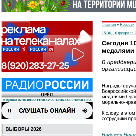
Главная
»
Новости
15:36, 16 февраля 
Сегодня 1
медалями 
В преддвер
организации
Награды вруча
Всероссийской
медалями Орло
морально-нрав
К слову, в это
сотрудники про
ВЫБОРЫ 2026
Надежда Невм