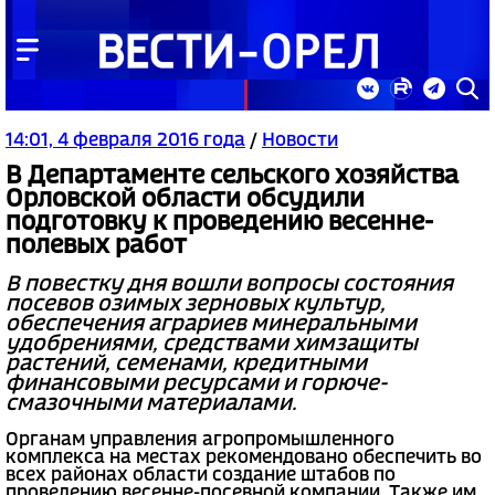
14:01, 4 февраля 2016 года
/
Новости
В Департаменте сельского хозяйства
Орловской области обсудили
подготовку к проведению весенне-
полевых работ
В повестку дня вошли вопросы состояния
посевов озимых зерновых культур,
обеспечения аграриев минеральными
удобрениями, средствами химзащиты
растений, семенами, кредитными
финансовыми ресурсами и горюче-
смазочными материалами.
Органам управления агропромышленного
комплекса на местах рекомендовано обеспечить во
всех районах области создание штабов по
проведению весенне-посевной компании. Также им