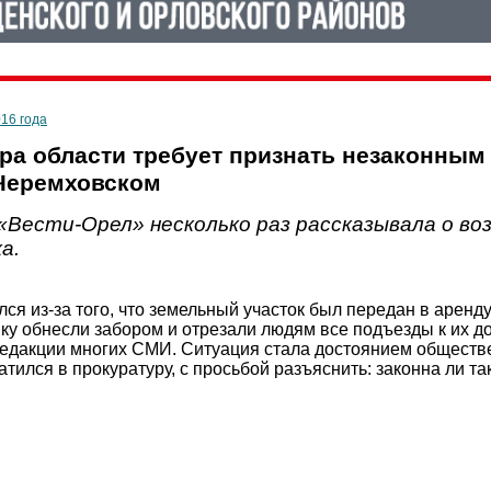
016 года
ра области требует признать незаконным
Черемховском
«Вести-Орел» несколько раз рассказывала о во
а.
ся из-за того, что земельный участок был передан в аренд
йку обнесли забором и отрезали людям все подъезды к их 
редакции многих СМИ. Ситуация стала достоянием обществе
атился в прокуратуру, с просьбой разъяснить: законна ли т