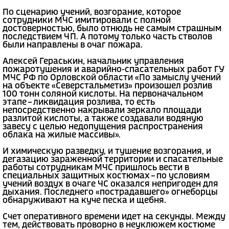
По сценарию учений, возгорание, которое
сотрудники МЧС имитировали с полной
достоверностью, было отнюдь не самым страшным
последствием ЧП. А потому только часть стволов
были направлены в очаг пожара.
Алексей Гераськин, начальник управления
пожаротушения и аварийно-спасательных работ ГУ
МЧС РФ по Орловской области «По замыслу учений
на объекте «Северстальметиз» произошел розлив
100 тонн соляной кислоты. На первоначальном
этапе – ликвидация розлива, то есть
непосредственно накрывали зеркало площади
разлитой кислоты, а также создавали водяную
завесу с целью недопущения распространения
облака на жилые массивы».
И химическую разведку, и тушение возгорания, и
дегазацию зараженной территории и спасательные
работы сотрудникам МЧС пришлось вести в
специальных защитных костюмах – по условиям
учений воздух в очаге ЧС оказался непригоден для
дыхания. Последнего «пострадавшего» огнеборцы
обнаруживают на куче песка и щебня.
Счет оперативного времени идет на секунды. Между
тем, действовать проворно в неуклюжем костюме