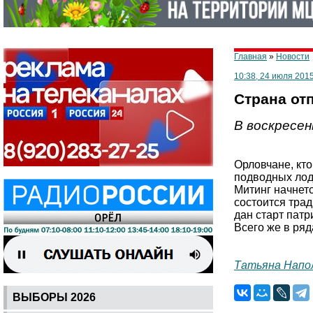
Главная
»
Новости
10:38, 24 июля 201
Страна от
В воскресен
Орловчане, кт
подводных лод
Митинг начнетс
состоится трад
дан старт пат
Всего же в ря
Татьяна Напо
ВЫБОРЫ 2026