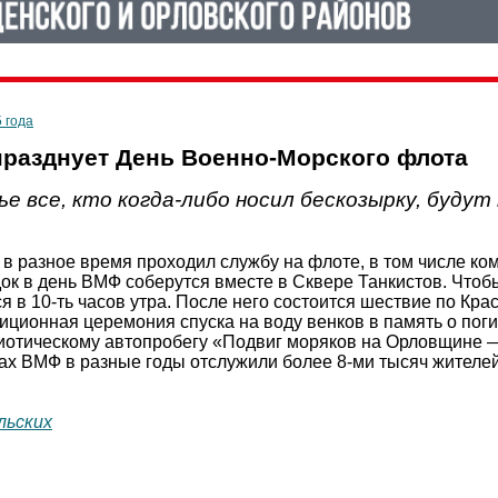
5 года
празднует День Военно-Морского флота
ье все, кто когда-либо носил бескозырку, будут
о в разное время проходил службу на флоте, в том числе 
ок в день ВМФ соберутся вместе в Сквере Танкистов. Чтоб
я в 10-ть часов утра. После него состоится шествие по Крас
иционная церемония спуска на воду венков в память о поги
риотическому автопробегу «Подвиг моряков на Орловщине 
дах ВМФ в разные годы отслужили более 8-ми тысяч жителей
льских