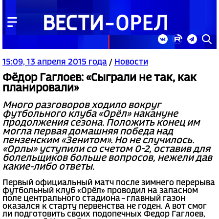
15:09, 13 апреля 2015 года
/
Новости
Фёдор Гаглоев: «Сыграли не так, как
планировали»
Много разговоров ходило вокруг
футбольного клуба «Орёл» накануне
продолжения сезона. Положить конец им
могла первая домашняя победа над
пензенским «Зенитом». Но не случилось.
«Орлы» уступили со счетом 0-2, оставив для
болельщиков больше вопросов, нежели дав
какие-либо ответы.
Первый официальный матч после зимнего перерыва
футбольный клуб «Орёл» проводил на запасном
поле центрального стадиона – главный газон
оказался к старту первенства не годен. А вот смог
ли подготовить своих подопечных Федор Гаглоев,