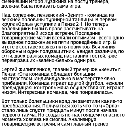
сменивший Игоря Лузякина на посту тренера,
должна была показать сама игра.
Наш соперник, пензенский «Зенит» - команда из
верхней половины турнирной таблицы. В первом
круге «Орлы» уступили в Пензе 2-1. Но теперь
болельщики были в праве рассчитывать на
благоприятный исход встречи. Последние
товарищеские матчи вселяли оптимизм – всего одно
выездное поражение из пяти проведённых игр. В
итоге в составе хозяев пять новичков. Вся линия
обороны и один полузащитник. Увидел различие, по
сути, двух разных команд наставник гостей, уже
переигравших «зелёно-белых» один раз.
Сергей Филиппенков, главный тренер ФК «Зенит» г.
Пенза: «Эта команда обладает большим
мастерством. Индивидуально в мастерстве явно
прибавили. Команда играет другой футбол, нежели
предыдущая: контроль мяча осуществляют, играют
низом. Интересная команда, мне понравилась».
Вот только болельщики вряд ли заметили какие-то
преобразования. Получаться хоть что-то у «Орла»
стало лишь спустя тридцать минут после начала
первого тайма. Но создать по-настоящему опасного
момента хозяева не смогли. Анализируя
товарищеские встречи, и сам главный тренер