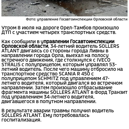
Фото: управление Госавтоинспекции Орловской области
Утром 8 июля на дороге Орел-Тамбов произошло
ДТП с участием четырех транспортных средств.
Как сообщили в у
правлении Госавтоинспекции
Орловской области
, 34-летний водитель SOLLERS
ATLANT двигаясь со стороны города Ливны в
направлении города Орла, выехал на полосу
встречного движения, где столкнулся с IVECO
STRALIS с полуприцепом, которым управлял 53-
летний водитель. После чего машину отбросило на
транспортное средство SCANIA R 450 с
полуприцепом SCHMITZ под управлением 47-
летнего водителя, который двигался во встречном
направлении. Затем произошло отбрасывание
фрагмента машины SOLLERS ATLANT в Форд Транзит
под управлением 34-летнего водителя,
двигавшегося в попутном направлении.
В результате аварии травмы получил водитель
SOLLERS ATLANT. Ему потребовалась
госпитализация.