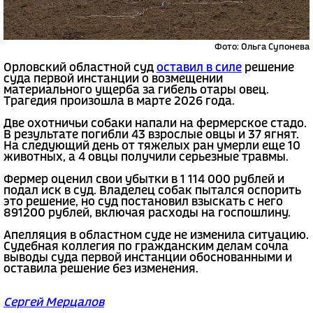
Фото: Ольга Супонева
Орловский областной суд
оставил в силе
решение
суда первой инстанции о возмещении
материального ущерба за гибель отары овец.
Трагедия произошла в марте 2026 года.
Две охотничьи собаки напали на фермерское стадо.
В результате погибли 43 взрослые овцы и 37 ягнят.
На следующий день от тяжелых ран умерли еще 10
животных, а 4 овцы получили серьезные травмы.
Фермер оценил свои убытки в 1 114 000 рублей и
подал иск в суд. Владелец собак пытался оспорить
это решение, но суд постановил взыскать с него
891200 рублей, включая расходы на госпошлину.
Апелляция в областном суде не изменила ситуацию.
Судебная коллегия по гражданским делам сочла
выводы суда первой инстанции обоснованными и
оставила решение без изменения.
Сергей Мерцалов