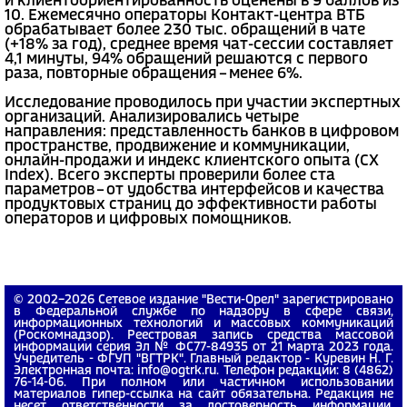
и клиентоориентированность оценены в 9 баллов из
10. Ежемесячно операторы Контакт-центра ВТБ
обрабатывает более 230 тыс. обращений в чате
(+18% за год), среднее время чат-сессии составляет
4,1 минуты, 94% обращений решаются с первого
раза, повторные обращения – менее 6%.
Исследование проводилось при участии экспертных
организаций. Анализировались четыре
направления: представленность банков в цифровом
пространстве, продвижение и коммуникации,
онлайн-продажи и индекс клиентского опыта (CX
Index). Всего эксперты проверили более ста
параметров – от удобства интерфейсов и качества
продуктовых страниц до эффективности работы
операторов и цифровых помощников.
© 2002−2026 Сетевое издание "Вести-Орел" зарегистрировано
в Федеральной службе по надзору в сфере связи,
информационных технологий и массовых коммуникаций
(Роскомнадзор). Реестровая запись средства массовой
информации серия Эл № ФС77-84935 от 21 марта 2023 года.
Учредитель - ФГУП "ВГТРК". Главный редактор - Куревин Н. Г.
Электронная почта: info@ogtrk.ru. Телефон редакции: 8 (4862)
76-14-06. При полном или частичном использовании
материалов гипер-ссылка на сайт обязательна. Редакция не
несет ответственности за достоверность информации,