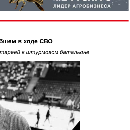
бшем в ходе СВО
атареей в штурмовом батальоне.