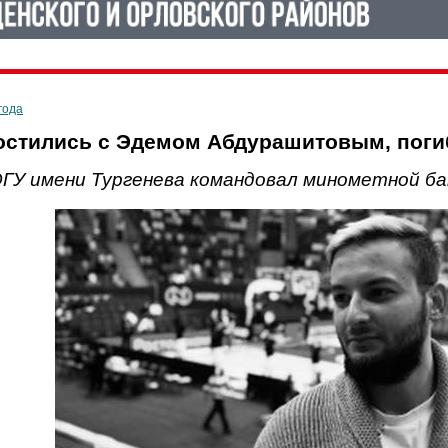
года
остились с Эдемом Абдурашитовым, поги
ОГУ имени Тургенева командовал минометной б