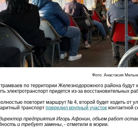
Фото: Анастасия Мельн
 трамваев по территории Железнодорожного района будут 
ть электротранспорт придется из-за восстановительных ра
полностью повторит маршрут № 4, второй будет ходить от 
баритный транспорт
повредил крупный участок
контактной с
 директор предприятия Игорь Афонин, объем работ оста
одность и требует замены
, - отметили в мэрии.