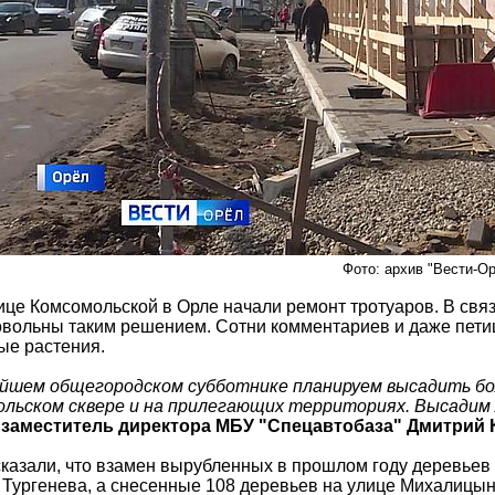
Фото: архив "Вести-О
ице Комсомольской в Орле начали ремонт тротуаров. В связ
овольны таким решением. Сотни комментариев и даже петиц
е растения.
айшем общегородском субботнике планируем высадить бол
ольском сквере и на прилегающих территориях. Высадим л
л
заместитель директора МБУ "Спецавтобаза" Дмитрий 
казали, что взамен вырубленных в прошлом году деревьев
я Тургенева, а снесенные 108 деревьев на улице Михалицы