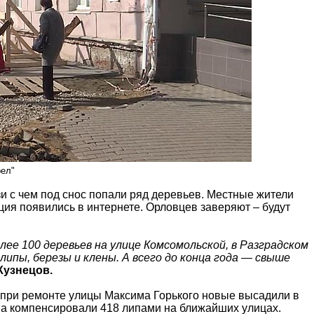
рел"
и с чем под снос попали ряд деревьев. Местные жители
ия появились в интернете. Орловцев заверяют – будут
ее 100 деревьев на улице Комсомольской, в Разградском
ипы, березы и клены. А всего до конца года — свыше
Кузнецов.
 при ремонте улицы Максима Горького новые высадили в
на компенсировали 418 липами на ближайших улицах.