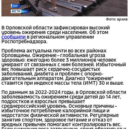
Фото: архив
В Орловской области зафиксирован высокий
уровень ожирения среди населения. Об этом
сообщили
в региональном управлении
Роспотребнадзора.
Проблема актуальна почти во всех районах
Орловщины. Ожирение – глобальная угроза
здоровью: ежегодно более 3 миллионов человек
умирают от связанных с ним болезней. Избыточный
вес повышает риск сердечно-сосудистых
заболеваний, диабета и проблем с опорно-
двигательным аппаратом. Диагноз "ожирение"
ставится при индексе массы тела (ИМТ) 30 и выше.
По данным за 2022-2024 годы, в Орловской области
заболеваемость ожирением среди детей до 14 лет,
подростков и взрослых превышает
среднероссийский уровень. Основные причины –
избыточное потребление калорийной пищи и
недостаток физической активности. Регулярные
занятия спортом, здоровое питание и отказ от
вредных привычек помогают контролировать вес.