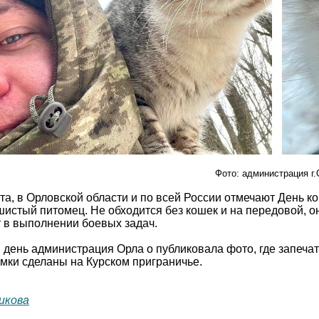
Фото: администрация г
та, в Орловской области и по всей России отмечают День к
истый питомец. Не обходится без кошек и на передовой, о
 в выполнении боевых задач.
 день администрация Орла о публиковала фото, где запеча
имки сделаны на Курском приграничье.
икова