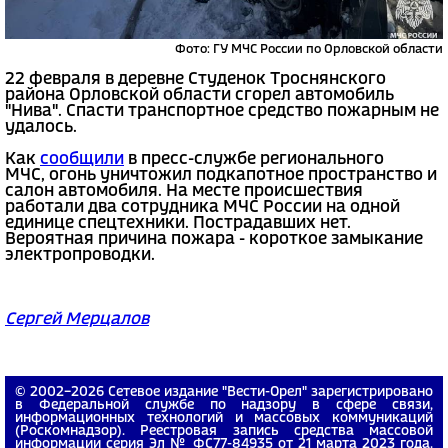
Фото: ГУ МЧС России по Орловской области
22 февраля в деревне Студенок Троснянского
района Орловской области сгорел автомобиль
"Нива". Спасти транспортное средство пожарным не
удалось.
Как
сообщили
в пресс-службе регионального
МЧС, огонь уничтожил подкапотное пространство и
салон автомобиля. На месте происшествия
работали два сотрудника МЧС России на одной
единице спецтехники. Пострадавших нет.
Вероятная причина пожара - короткое замыкание
электропроводки.
Сергей Мерцалов
© 2002−2026 Сетевое издание "Вести-Орел" зарегистрировано
в Федеральной службе по надзору в сфере связи,
информационных технологий и массовых коммуникаций
(Роскомнадзор). Реестровая запись средства массовой
информации серия Эл № ФС77-84935 от 21 марта 2023 года.